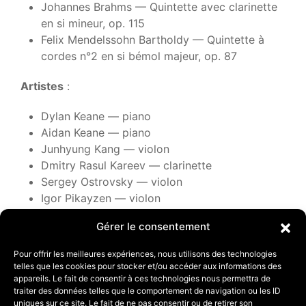
Johannes Brahms — Quintette avec clarinette
en si mineur, op. 115
Felix Mendelssohn Bartholdy — Quintette à
cordes n°2 en si bémol majeur, op. 87
Artistes
:
Dylan Keane — piano
Aidan Keane — piano
Junhyung Kang — violon
Dmitry Rasul Kareev — clarinette
Sergey Ostrovsky — violon
Igor Pikayzen — violon
Noemi Bialobroda — alto
Gérer le consentement
Lyda Chen Argerich — alto
Nadzeya Kurzava — violoncelle
Pour offrir les meilleures expériences, nous utilisons des technologies
telles que les cookies pour stocker et/ou accéder aux informations des
Entrée libre
appareils. Le fait de consentir à ces technologies nous permettra de
traiter des données telles que le comportement de navigation ou les ID
uniques sur ce site. Le fait de ne pas consentir ou de retirer son