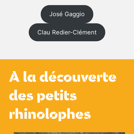
José Gaggio
Clau Redier-Clément
A la découverte
des petits
rhinolophes