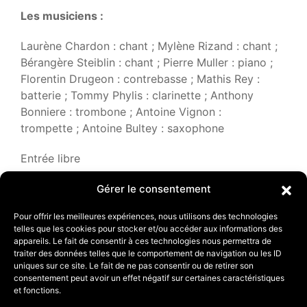
Les musiciens :
Laurène Chardon : chant ; Mylène Rizand : chant ;
Bérangère Steiblin : chant ; Pierre Muller : piano ;
Florentin Drugeon : contrebasse ; Mathis Rey :
batterie ; Tommy Phylis : clarinette ; Anthony
Bonniere : trombone ; Antoine Vignon :
trompette ; Antoine Bultey : saxophone
Entrée libre
Gérer le consentement
Parking et navettes
Pour offrir les meilleures expériences, nous utilisons des technologies
telles que les cookies pour stocker et/ou accéder aux informations des
Crédits photo : Les Poupées de Satin
appareils. Le fait de consentir à ces technologies nous permettra de
traiter des données telles que le comportement de navigation ou les ID
uniques sur ce site. Le fait de ne pas consentir ou de retirer son
consentement peut avoir un effet négatif sur certaines caractéristiques
et fonctions.