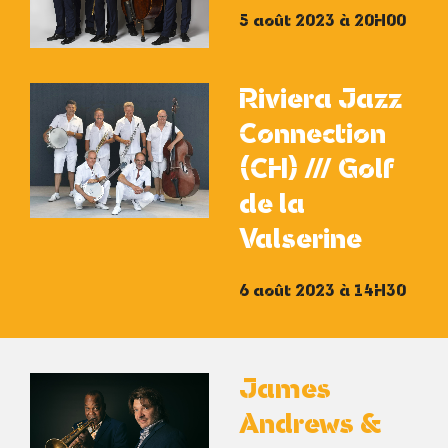
5 août 2023 à 20H00
Riviera Jazz
Connection
(CH) /// Golf
de la
Valserine
6 août 2023 à 14H30
James
Andrews &