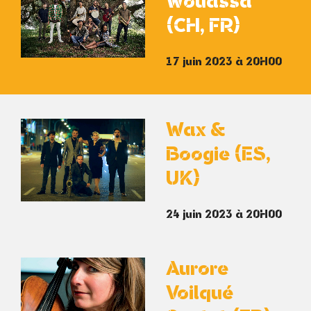
Wouassa
(CH, FR)
17 juin 2023 à 20H00
Wax &
Boogie (ES,
UK)
24 juin 2023 à 20H00
Aurore
Voilqué