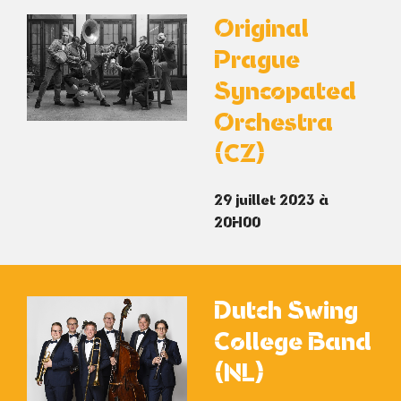
Original
Prague
Syncopated
Orchestra
(CZ)
29 juillet 2023 à
20H00
Dutch Swing
College Band
(NL)