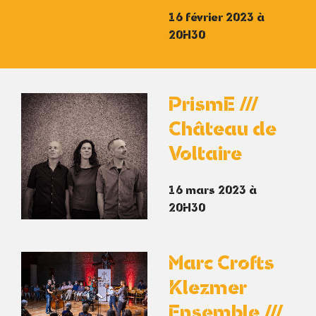
16 février 2023 à
20H30
PrismE ///
Château de
Voltaire
16 mars 2023 à
20H30
Marc Crofts
Klezmer
Ensemble ///