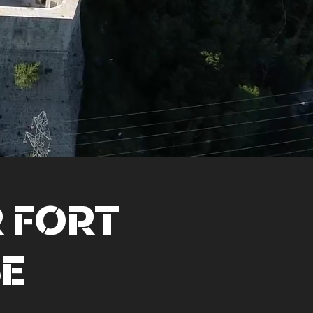
R FORT
SE